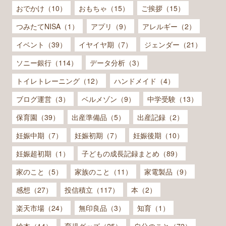
おでかけ（10）
おもちゃ（15）
ご挨拶（15）
つみたてNISA（1）
アプリ（9）
アレルギー（2）
イベント（39）
イヤイヤ期（7）
ジェンダー（21）
ソニー銀行（114）
データ分析（3）
トイレトレーニング（12）
ハンドメイド（4）
ブログ運営（3）
ベルメゾン（9）
中学受験（13）
保育園（39）
出産準備品（5）
出産記録（2）
妊娠中期（7）
妊娠初期（7）
妊娠後期（10）
妊娠超初期（1）
子どもの成長記録まとめ（89）
家のこと（5）
家族のこと（11）
家電製品（9）
感想（27）
投信積立（117）
本（2）
楽天市場（24）
無印良品（3）
知育（1）