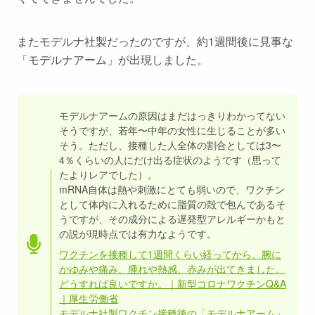
またモデルナ社製だったのですが、約1週間後に見事な
「モデルナアーム」が出現しました。
モデルナアームの原因はまだはっきりわかってない
そうですが、若年〜中年の女性に生じることが多い
そう。ただし、接種した人全体の割合としては3〜
4％くらいの人にだけ出る症状のようです（思って
たよりレアでした）。
mRNA自体は熱や刺激にとても弱いので、ワクチン
として体内に入れるために脂質の殻で包んであるそ
うですが、その成分による遅発型アレルギーかもと
の説が現時点では有力なようです。
ワクチンを接種して1週間くらい経ってから、腕に
かゆみや痛み、腫れや熱感、赤みが出てきました。
どうすれば良いですか。｜新型コロナワクチンQ&A
｜厚生労働省
モデルナ社製ワクチン接種後の「モデルナアーム」