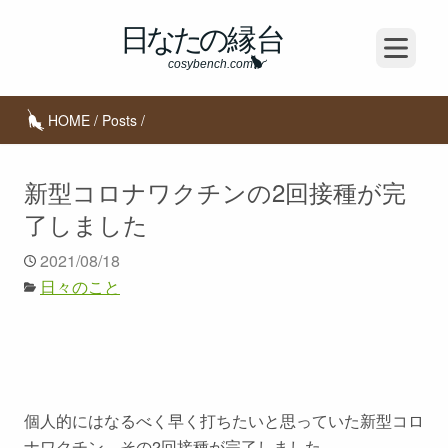
Open m
HOME
/
Posts
/
新型コロナワクチンの2回接種が完
了しました
2021/08/18
日々のこと
個人的にはなるべく早く打ちたいと思っていた新型コロ
ナワクチン。その2回接種が完了しました。