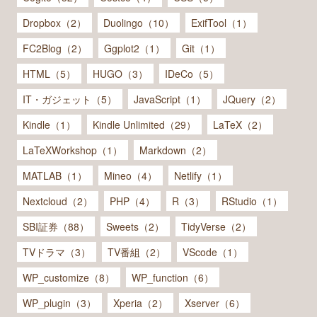
Dropbox（2）
Duolingo（10）
ExifTool（1）
FC2Blog（2）
Ggplot2（1）
Git（1）
HTML（5）
HUGO（3）
IDeCo（5）
IT・ガジェット（5）
JavaScript（1）
JQuery（2）
Kindle（1）
Kindle Unlimited（29）
LaTeX（2）
LaTeXWorkshop（1）
Markdown（2）
MATLAB（1）
Mineo（4）
Netlify（1）
Nextcloud（2）
PHP（4）
R（3）
RStudio（1）
SBI証券（88）
Sweets（2）
TidyVerse（2）
TVドラマ（3）
TV番組（2）
VScode（1）
WP_customize（8）
WP_function（6）
WP_plugin（3）
Xperia（2）
Xserver（6）