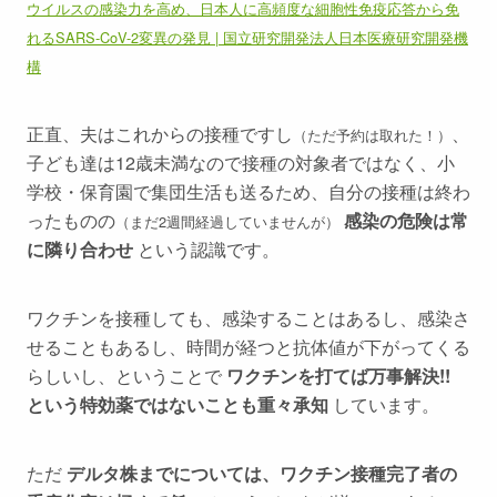
ウイルスの感染力を高め、日本人に高頻度な細胞性免疫応答から免
れるSARS-CoV-2変異の発見 | 国立研究開発法人日本医療研究開発機
構
正直、夫はこれからの接種ですし
、
（ただ予約は取れた！）
子ども達は12歳未満なので接種の対象者ではなく、小
学校・保育園で集団生活も送るため、自分の接種は終わ
ったものの
感染の危険は常
（まだ2週間経過していませんが）
に隣り合わせ
という認識です。
ワクチンを接種しても、感染することはあるし、感染さ
せることもあるし、時間が経つと抗体値が下がってくる
らしいし、ということで
ワクチンを打てば万事解決!!
という特効薬ではないことも重々承知
しています。
ただ
デルタ株までについては、ワクチン接種完了者の