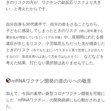
きのリスクの方が、ワクチンの副反応リスクより大き
い、と考えたからです。
自分自身も30代後半で、自分の命もさることながら、
子どもに感染してしまったときのリスク
（特に若年層でも
や、長期間にわたる後
重症化が増加しているというデルタ株）
遺症が生じるリスク、小児喘息もちだった夫が感染した
ときのリスク
（今でもたまにハウスダスト系で息苦しさが出たり
、などなどを
するので、気管支周りは決して万全ではなさそう）
考えた結果、打たない選択肢はありませんでした。
mRNAワクチン開発の道のりへの敬意
加えて、今回の素早い新型コロナワクチン開発を可能に
した「mRNAワクチン」の開発経緯にも心動かされまし
た。