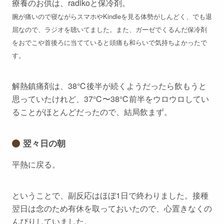
療養のお供は、radikoと保冷剤。
腕が痛いので寝ながらスマホやKindleを見る体勢がしんどく、でも退
屈なので、ラジオを聴いてました。また、ガーゼでくるんだ保冷剤
をおでこや首後ろに当てていると頭痛も和らいで気持ちよかったで
す。
解熱鎮痛剤は、38℃後半が続くようだったら飲もうと
思っていたけれど、37℃〜38℃前半をウロウロしてい
ることがほとんどだったので、結局飲まず。
翌々日の朝
平熱に戻る。
ということで、副反応はほぼ1日で終わりました。接種
翌日は念のため有休を取っておいたので、心置きなくの
んぴりしていました。