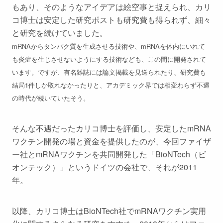
もあり、そのようなアイデアは絵空事と捉えられ、カリ
コ博士は安定した研究ポストも研究費も得られず、細々
と研究を続けていました。
mRNAからタンパク質を生成させる技術や、mRNAを体内にいれて
も炎症を生じさせないようにする技術なども、この間に開発されて
います。ですが、有名雑誌には論文掲載を見送られたり、研究費も
結局1件しか取れなかったりと、アカデミック界では相変わらず不遇
の時代が続いていたそう。
そんな不遇だったカリコ博士を評価し、安定したmRNA
ワクチン開発の場と資金を提供したのが、今回ファイザ
ー社とmRNAワクチンを共同開発した「BioNTech（ビ
オンテック）」というドイツの会社で、それが2011
年。
以降、カリコ博士はBioNTech社でmRNAワクチン実用