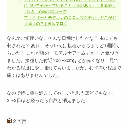
について分かっていること（追記あり）（倉原優）
- 個人 - Yahoo!ニュース
ファイザーとモデルナのコロナワクチン、どこがど
う違うの？ | 医師ブログ
なんかむず痒いな、そんな日焼けしたかな？ 虫にでも
刺された？ あれ、そういえば接種からちょうど1週間く
らいだ！ これが噂の「モデルナアーム」か！ と気づき
ました。接種した付近の2〜3cmほどが赤くなり、見て
わかる程度に少し腫れてもいましたが、むず痒い程度で
痛くはありませんでした。
なので特に薬を処方して欲しいと思うほどでもなく、
2〜3日ほど経ったら自然と消えました。
2回目