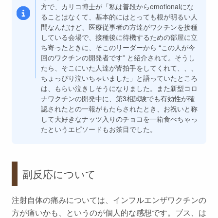
方で、カリコ博士が「私は普段からemotionalにな
ることはなくて、基本的にはとっても根が明るい人
間なんだけど、医療従事者の方達がワクチンを接種
している会場で、接種後に待機するための部屋に立
ち寄ったときに、そこのリーダーから “この人が今
回のワクチンの開発者です” と紹介されて。そうし
たら、そこにいた人達が皆拍手をしてくれて、、、
ちょっぴり泣いちゃいました」と語っていたところ
は、もらい泣きしそうになりました。また新型コロ
ナワクチンの開発中に、第3相試験でも有効性が確
認されたとの一報がもたらされたとき、お祝いと称
して大好きなナッツ入りのチョコを一箱食べちゃっ
たというエピソードもお茶目でした。
副反応について
注射自体の痛みについては、インフルエンザワクチンの
方が痛いかも、というのが個人的な感想です。ブス、は