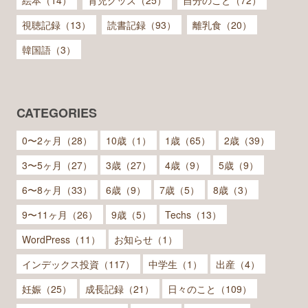
絵本（14）
育児グッズ（25）
自分のこと（72）
視聴記録（13）
読書記録（93）
離乳食（20）
韓国語（3）
CATEGORIES
0〜2ヶ月（28）
10歳（1）
1歳（65）
2歳（39）
3〜5ヶ月（27）
3歳（27）
4歳（9）
5歳（9）
6〜8ヶ月（33）
6歳（9）
7歳（5）
8歳（3）
9〜11ヶ月（26）
9歳（5）
Techs（13）
WordPress（11）
お知らせ（1）
インデックス投資（117）
中学生（1）
出産（4）
妊娠（25）
成長記録（21）
日々のこと（109）