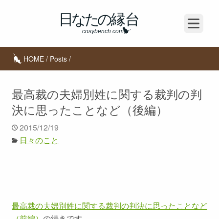
Open m
HOME
/
Posts
/
最高裁の夫婦別姓に関する裁判の判
決に思ったことなど（後編）
2015/12/19
日々のこと
最高裁の夫婦別姓に関する裁判の判決に思ったことなど
（前編）
の続きです。