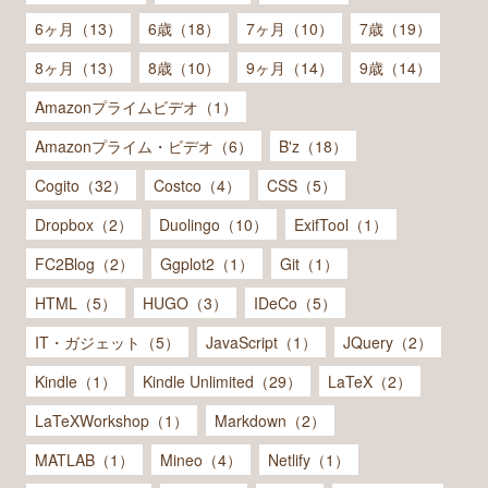
6ヶ月（13）
6歳（18）
7ヶ月（10）
7歳（19）
8ヶ月（13）
8歳（10）
9ヶ月（14）
9歳（14）
Amazonプライムビデオ（1）
Amazonプライム・ビデオ（6）
B'z（18）
Cogito（32）
Costco（4）
CSS（5）
Dropbox（2）
Duolingo（10）
ExifTool（1）
FC2Blog（2）
Ggplot2（1）
Git（1）
HTML（5）
HUGO（3）
IDeCo（5）
IT・ガジェット（5）
JavaScript（1）
JQuery（2）
Kindle（1）
Kindle Unlimited（29）
LaTeX（2）
LaTeXWorkshop（1）
Markdown（2）
MATLAB（1）
Mineo（4）
Netlify（1）