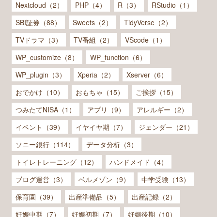
Nextcloud（2）
PHP（4）
R（3）
RStudio（1）
SBI証券（88）
Sweets（2）
TidyVerse（2）
TVドラマ（3）
TV番組（2）
VScode（1）
WP_customize（8）
WP_function（6）
WP_plugin（3）
Xperia（2）
Xserver（6）
おでかけ（10）
おもちゃ（15）
ご挨拶（15）
つみたてNISA（1）
アプリ（9）
アレルギー（2）
イベント（39）
イヤイヤ期（7）
ジェンダー（21）
ソニー銀行（114）
データ分析（3）
トイレトレーニング（12）
ハンドメイド（4）
ブログ運営（3）
ベルメゾン（9）
中学受験（13）
保育園（39）
出産準備品（5）
出産記録（2）
妊娠中期（7）
妊娠初期（7）
妊娠後期（10）