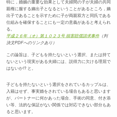
特に，婚姻の重要な効果として夫婦間の子が夫婦の共同
親権に服する嫡出子となるということがあるところ，嫡
出子であることを示すために子が両親双方と同氏である
仕組みを確保することにも一定の意義があると考えられ
る。
平成２６年（オ）第１０２３号 損害賠償請求事件
（判
決文PDFへのリンクあり）
この論旨は、子どもを持たないという選択、または持て
ないという現実がある夫婦には、説得力に欠ける理屈で
はないか!? と。
子どもを持たないという選択をされているカップルは、
入籍はせず、事実婚をされている場合もあると思います
が、パートナーに何かあった場合、手術の同意、付き添
い等、法的な保証がない関係では対応できない部分もあ
ると思います。