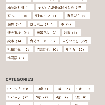
妊娠超初期（1）
子どもの成長記録まとめ（89）
家のこと（5）
家族のこと（11）
家電製品（9）
感想（27）
投信積立（117）
本（2）
楽天市場（24）
無印良品（3）
知育（1）
絵本（14）
育児グッズ（25）
自分のこと（72）
視聴記録（13）
読書記録（93）
離乳食（20）
韓国語（3）
CATEGORIES
0〜2ヶ月（28）
10歳（1）
1歳（65）
2歳（39）
3〜5ヶ月（27）
3歳（27）
4歳（9）
5歳（9）