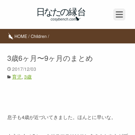
Open m
HOME
/
Children
/
3歳6ヶ月〜9ヶ月のまとめ
2017/12/03
育児
3歳
息子も4歳が近づいてきました。ほんとに早いな。