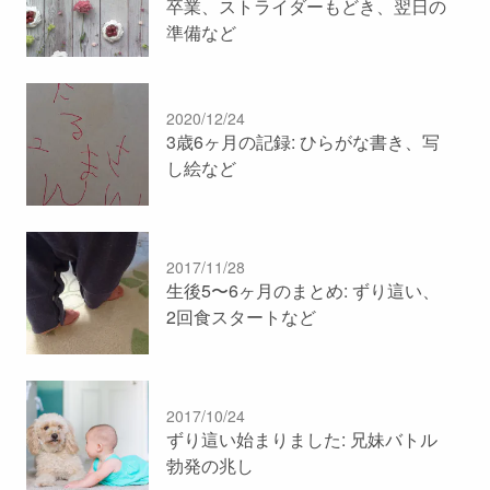
卒業、ストライダーもどき、翌日の
準備など
2020/12/24
3歳6ヶ月の記録: ひらがな書き、写
し絵など
2017/11/28
生後5〜6ヶ月のまとめ: ずり這い、
2回食スタートなど
2017/10/24
ずり這い始まりました: 兄妹バトル
勃発の兆し