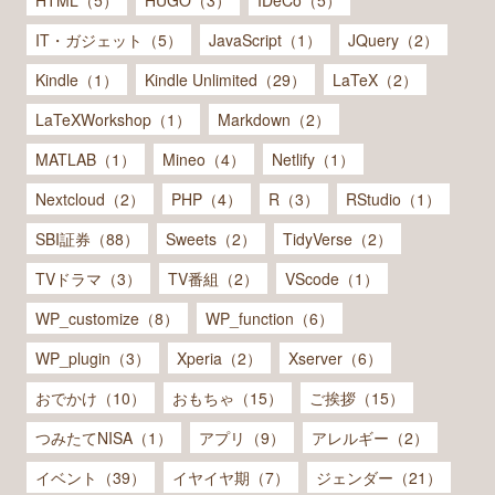
HTML（5）
HUGO（3）
IDeCo（5）
IT・ガジェット（5）
JavaScript（1）
JQuery（2）
Kindle（1）
Kindle Unlimited（29）
LaTeX（2）
LaTeXWorkshop（1）
Markdown（2）
MATLAB（1）
Mineo（4）
Netlify（1）
Nextcloud（2）
PHP（4）
R（3）
RStudio（1）
SBI証券（88）
Sweets（2）
TidyVerse（2）
TVドラマ（3）
TV番組（2）
VScode（1）
WP_customize（8）
WP_function（6）
WP_plugin（3）
Xperia（2）
Xserver（6）
おでかけ（10）
おもちゃ（15）
ご挨拶（15）
つみたてNISA（1）
アプリ（9）
アレルギー（2）
イベント（39）
イヤイヤ期（7）
ジェンダー（21）