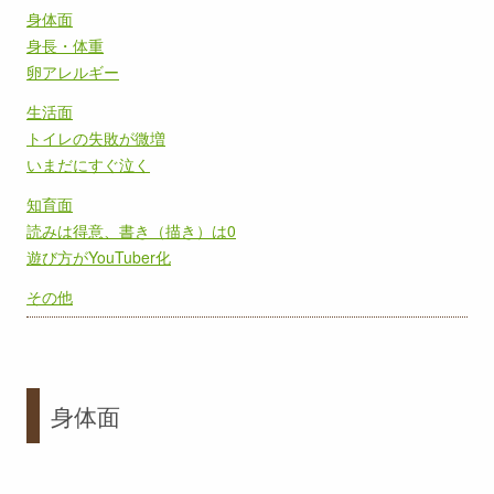
身体面
身長・体重
卵アレルギー
生活面
トイレの失敗が微増
いまだにすぐ泣く
知育面
読みは得意、書き（描き）は0
遊び方がYouTuber化
その他
身体面