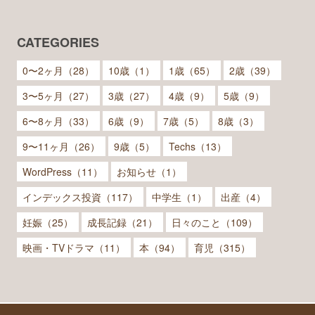
CATEGORIES
0〜2ヶ月（28）
10歳（1）
1歳（65）
2歳（39）
3〜5ヶ月（27）
3歳（27）
4歳（9）
5歳（9）
6〜8ヶ月（33）
6歳（9）
7歳（5）
8歳（3）
9〜11ヶ月（26）
9歳（5）
Techs（13）
WordPress（11）
お知らせ（1）
インデックス投資（117）
中学生（1）
出産（4）
妊娠（25）
成長記録（21）
日々のこと（109）
映画・TVドラマ（11）
本（94）
育児（315）