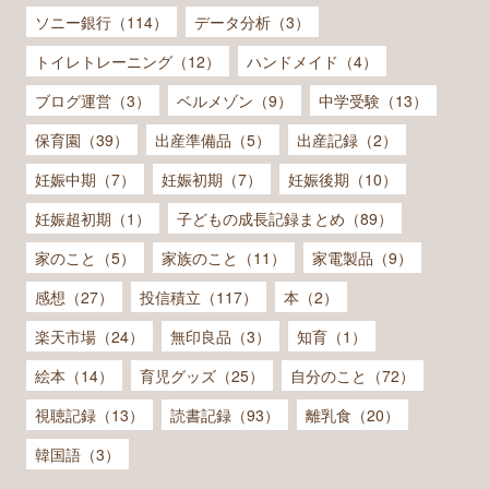
ソニー銀行（114）
データ分析（3）
トイレトレーニング（12）
ハンドメイド（4）
ブログ運営（3）
ベルメゾン（9）
中学受験（13）
保育園（39）
出産準備品（5）
出産記録（2）
妊娠中期（7）
妊娠初期（7）
妊娠後期（10）
妊娠超初期（1）
子どもの成長記録まとめ（89）
家のこと（5）
家族のこと（11）
家電製品（9）
感想（27）
投信積立（117）
本（2）
楽天市場（24）
無印良品（3）
知育（1）
絵本（14）
育児グッズ（25）
自分のこと（72）
視聴記録（13）
読書記録（93）
離乳食（20）
韓国語（3）