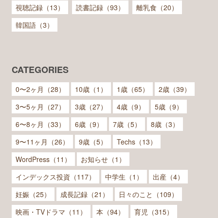
視聴記録（13）
読書記録（93）
離乳食（20）
韓国語（3）
CATEGORIES
0〜2ヶ月（28）
10歳（1）
1歳（65）
2歳（39）
3〜5ヶ月（27）
3歳（27）
4歳（9）
5歳（9）
6〜8ヶ月（33）
6歳（9）
7歳（5）
8歳（3）
9〜11ヶ月（26）
9歳（5）
Techs（13）
WordPress（11）
お知らせ（1）
インデックス投資（117）
中学生（1）
出産（4）
妊娠（25）
成長記録（21）
日々のこと（109）
映画・TVドラマ（11）
本（94）
育児（315）