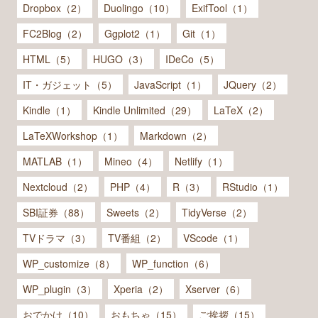
Dropbox（2）
Duolingo（10）
ExifTool（1）
FC2Blog（2）
Ggplot2（1）
Git（1）
HTML（5）
HUGO（3）
IDeCo（5）
IT・ガジェット（5）
JavaScript（1）
JQuery（2）
Kindle（1）
Kindle Unlimited（29）
LaTeX（2）
LaTeXWorkshop（1）
Markdown（2）
MATLAB（1）
Mineo（4）
Netlify（1）
Nextcloud（2）
PHP（4）
R（3）
RStudio（1）
SBI証券（88）
Sweets（2）
TidyVerse（2）
TVドラマ（3）
TV番組（2）
VScode（1）
WP_customize（8）
WP_function（6）
WP_plugin（3）
Xperia（2）
Xserver（6）
おでかけ（10）
おもちゃ（15）
ご挨拶（15）