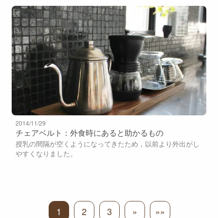
2014/11/29
チェアベルト：外食時にあると助かるもの
授乳の間隔が空くようになってきたため，以前より外出がし
やすくなりました。
1
2
3
»
»»