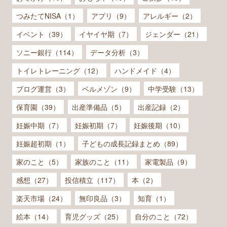
つみたてNISA（1）
アプリ（9）
アレルギー（2）
イベント（39）
イヤイヤ期（7）
ジェンダー（21）
ソニー銀行（114）
データ分析（3）
トイレトレーニング（12）
ハンドメイド（4）
ブログ運営（3）
ベルメゾン（9）
中学受験（13）
保育園（39）
出産準備品（5）
出産記録（2）
妊娠中期（7）
妊娠初期（7）
妊娠後期（10）
妊娠超初期（1）
子どもの成長記録まとめ（89）
家のこと（5）
家族のこと（11）
家電製品（9）
感想（27）
投信積立（117）
本（2）
楽天市場（24）
無印良品（3）
知育（1）
絵本（14）
育児グッズ（25）
自分のこと（72）