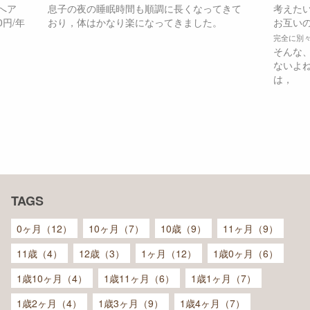
へア
息子の夜の睡眠時間も順調に長くなってきて
考えた
円/年
おり，体はかなり楽になってきました。
お互い
完全に別
そんな
ないよ
は，
TAGS
0ヶ月（12）
10ヶ月（7）
10歳（9）
11ヶ月（9）
11歳（4）
12歳（3）
1ヶ月（12）
1歳0ヶ月（6）
1歳10ヶ月（4）
1歳11ヶ月（6）
1歳1ヶ月（7）
1歳2ヶ月（4）
1歳3ヶ月（9）
1歳4ヶ月（7）