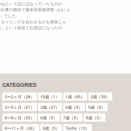
いねという話にはなっていたものの，
の仕事の都合で週末別居婚状態
（住まいも
でした。
々）
、タイミングを合わせるのも簡単じゃ
ね，という状況でお世話になったの
CATEGORIES
0〜2ヶ月（28）
10歳（1）
1歳（65）
2歳（39）
3〜5ヶ月（27）
3歳（27）
4歳（9）
5歳（9）
6〜8ヶ月（33）
6歳（9）
7歳（5）
8歳（3）
9〜11ヶ月（26）
9歳（5）
Techs（13）