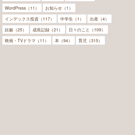
WordPress（11）
お知らせ（1）
インデックス投資（117）
中学生（1）
出産（4）
妊娠（25）
成長記録（21）
日々のこと（109）
映画・TVドラマ（11）
本（94）
育児（315）