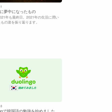
31
1年に夢中になったもの
021年も最終日。2021年の生活に潤い
たもの達を振り返ります。
18
ingoで韓国語の勉強を始めました