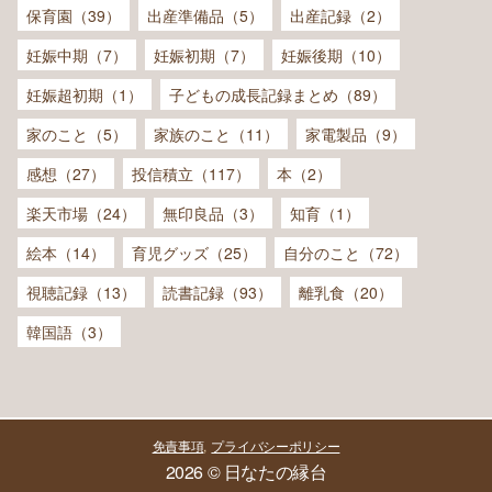
保育園（39）
出産準備品（5）
出産記録（2）
妊娠中期（7）
妊娠初期（7）
妊娠後期（10）
妊娠超初期（1）
子どもの成長記録まとめ（89）
家のこと（5）
家族のこと（11）
家電製品（9）
感想（27）
投信積立（117）
本（2）
楽天市場（24）
無印良品（3）
知育（1）
絵本（14）
育児グッズ（25）
自分のこと（72）
視聴記録（13）
読書記録（93）
離乳食（20）
韓国語（3）
免責事項
プライバシーポリシー
2026 © 日なたの縁台