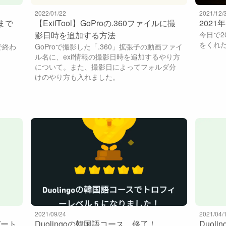
2022/01/22
2021/12/
3まで
【ExifTool】GoProの.360ファイルに撮
202
影日時を追加する方法
今日で2
をくれ
で終わ
GoProで撮影した「.360」拡張子の動画ファイ
ル名に、exif情報の撮影日時を追加するやり方
について。また、撮影日によってフォルダ分
けのやり方も入れました。
2021/09/24
2021/04/
デート
Duolingoの韓国語コース、修了！
Duol