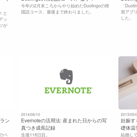
今年の2月末ころからやり始めたDuolingoの韓
「Duo
国語コース、最後まで終わりました。
習アプ
ー！と
した。
アッ
ツが
2014/06/10
2013/05/
プラン
Evernoteの活用法: 産まれた日からの写
妊娠す
真つき成長記録
礎体温
料のベ
生後118日目。
結婚し