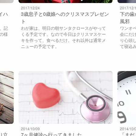
2017/12/24
2017/12/
イハ
3歳息子と0歳娘へのクリスマスプレゼン
下の歯
ト
風邪
、記
わが家は、明日の朝サンタクロースがやって
ワンオ
の様
くる予定です。なので今日はクリスマスケー
会にだ
キを作って、食べるだけ。それ以外は通常メ
り心頭
ニューの予定です。
て寝込
2014/10/09
2014/10/
り立
7ヶ月健診へ行ってきました
「まだ