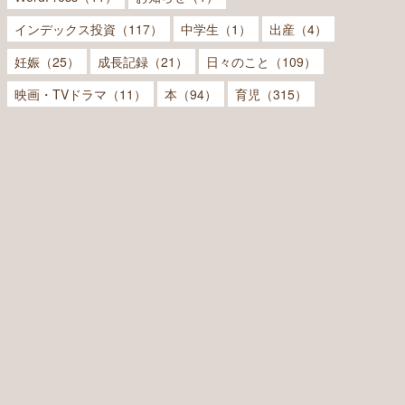
インデックス投資（117）
中学生（1）
出産（4）
妊娠（25）
成長記録（21）
日々のこと（109）
映画・TVドラマ（11）
本（94）
育児（315）