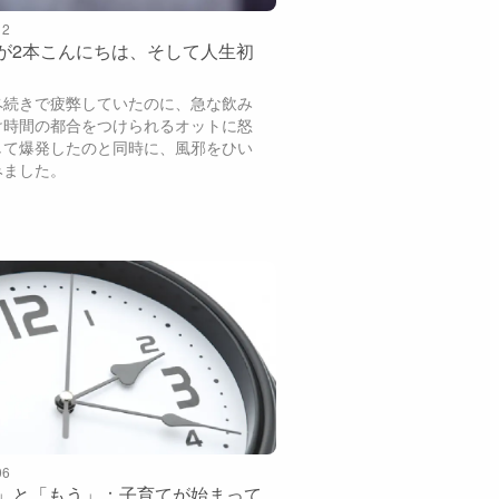
12
が2本こんにちは、そして人生初
ペ続きで疲弊していたのに、急な飲み
け時間の都合をつけられるオットに怒
して爆発したのと同時に、風邪をひい
みました。
06
」と「もう」：子育てが始まって