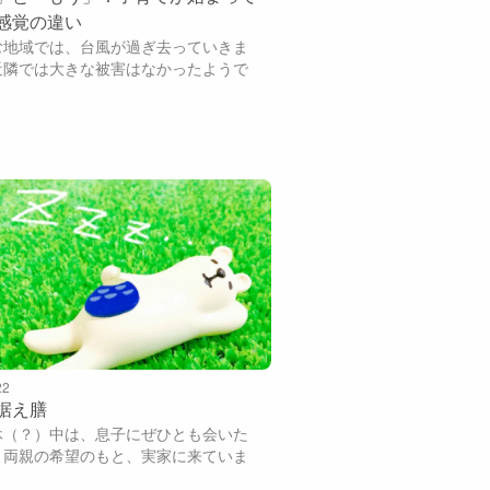
感覚の違い
む地域では、台風が過ぎ去っていきま
近隣では大きな被害はなかったようで
22
据え膳
休（？）中は、息子にぜひとも会いた
う両親の希望のもと、実家に来ていま