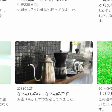
生後239日目。
からの
先週末，7ヶ月健診へ行ってきました。
月，
私の住
ま
した。
す。
2014/09/25
2014/09/
ならぬものは，ならぬのです
上げ膳
く届
お座りも少しずつ安定してきました。
この連
になり
いとい
す。