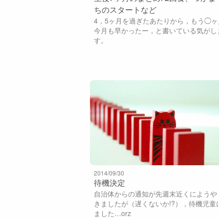
ちのスタートなど
4，5ヶ月を過ぎたあたりから，もう◯ヶ
今月も早かったー，と書いている気がし
す。
2014/09/30
待機決定
自治体からの通知が先週末近くにようや
きましたが（遅くないか!?），待機児童
ました…orz