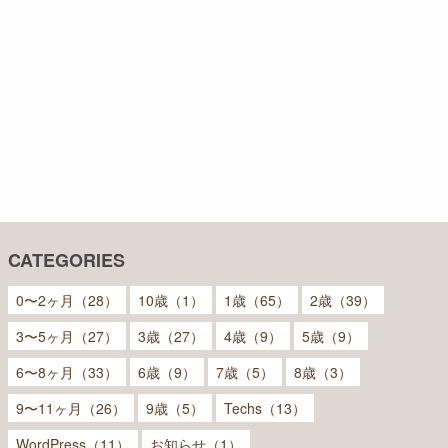
CATEGORIES
0〜2ヶ月（28）
10歳（1）
1歳（65）
2歳（39）
3〜5ヶ月（27）
3歳（27）
4歳（9）
5歳（9）
6〜8ヶ月（33）
6歳（9）
7歳（5）
8歳（3）
9〜11ヶ月（26）
9歳（5）
Techs（13）
WordPress（11）
お知らせ（1）