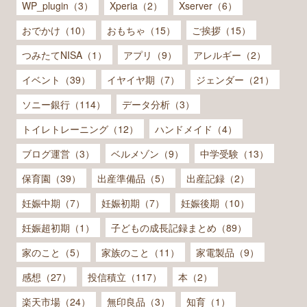
WP_plugin（3）
Xperia（2）
Xserver（6）
おでかけ（10）
おもちゃ（15）
ご挨拶（15）
つみたてNISA（1）
アプリ（9）
アレルギー（2）
イベント（39）
イヤイヤ期（7）
ジェンダー（21）
ソニー銀行（114）
データ分析（3）
トイレトレーニング（12）
ハンドメイド（4）
ブログ運営（3）
ベルメゾン（9）
中学受験（13）
保育園（39）
出産準備品（5）
出産記録（2）
妊娠中期（7）
妊娠初期（7）
妊娠後期（10）
妊娠超初期（1）
子どもの成長記録まとめ（89）
家のこと（5）
家族のこと（11）
家電製品（9）
感想（27）
投信積立（117）
本（2）
楽天市場（24）
無印良品（3）
知育（1）