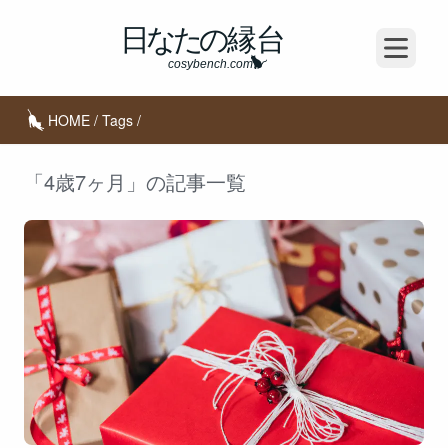
Open m
HOME
/
Tags
/
「4歳7ヶ月」の記事一覧