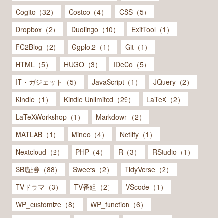
Cogito（32）
Costco（4）
CSS（5）
Dropbox（2）
Duolingo（10）
ExifTool（1）
FC2Blog（2）
Ggplot2（1）
Git（1）
HTML（5）
HUGO（3）
IDeCo（5）
IT・ガジェット（5）
JavaScript（1）
JQuery（2）
Kindle（1）
Kindle Unlimited（29）
LaTeX（2）
LaTeXWorkshop（1）
Markdown（2）
MATLAB（1）
Mineo（4）
Netlify（1）
Nextcloud（2）
PHP（4）
R（3）
RStudio（1）
SBI証券（88）
Sweets（2）
TidyVerse（2）
TVドラマ（3）
TV番組（2）
VScode（1）
WP_customize（8）
WP_function（6）