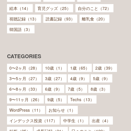
絵本（14）
育児グッズ（25）
自分のこと（72）
視聴記録（13）
読書記録（93）
離乳食（20）
韓国語（3）
CATEGORIES
0〜2ヶ月（28）
10歳（1）
1歳（65）
2歳（39）
3〜5ヶ月（27）
3歳（27）
4歳（9）
5歳（9）
6〜8ヶ月（33）
6歳（9）
7歳（5）
8歳（3）
9〜11ヶ月（26）
9歳（5）
Techs（13）
WordPress（11）
お知らせ（1）
インデックス投資（117）
中学生（1）
出産（4）