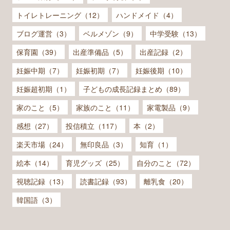
トイレトレーニング（12）
ハンドメイド（4）
ブログ運営（3）
ベルメゾン（9）
中学受験（13）
保育園（39）
出産準備品（5）
出産記録（2）
妊娠中期（7）
妊娠初期（7）
妊娠後期（10）
妊娠超初期（1）
子どもの成長記録まとめ（89）
家のこと（5）
家族のこと（11）
家電製品（9）
感想（27）
投信積立（117）
本（2）
楽天市場（24）
無印良品（3）
知育（1）
絵本（14）
育児グッズ（25）
自分のこと（72）
視聴記録（13）
読書記録（93）
離乳食（20）
韓国語（3）