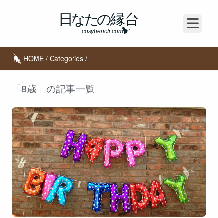
Open m
HOME
/
Categories
/
「8歳」の記事一覧