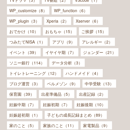
TVドラマ（3）
TV番組（2）
VScode（1）
WP_customize（8）
WP_function（6）
WP_plugin（3）
Xperia（2）
Xserver（6）
おでかけ（10）
おもちゃ（15）
ご挨拶（15）
つみたてNISA（1）
アプリ（9）
アレルギー（2）
イベント（39）
イヤイヤ期（7）
ジェンダー（21）
ソニー銀行（114）
データ分析（3）
トイレトレーニング（12）
ハンドメイド（4）
ブログ運営（3）
ベルメゾン（9）
中学受験（13）
保育園（39）
出産準備品（5）
出産記録（2）
妊娠中期（7）
妊娠初期（7）
妊娠後期（10）
妊娠超初期（1）
子どもの成長記録まとめ（89）
家のこと（5）
家族のこと（11）
家電製品（9）