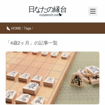
Open m
HOME
/
Tags
/
「4歳2ヶ月」の記事一覧