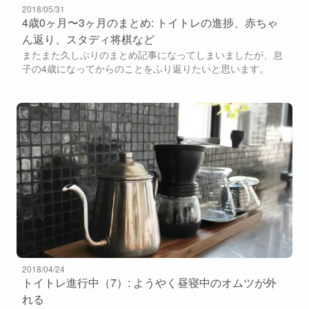
2018/05/31
4歳0ヶ月〜3ヶ月のまとめ: トイトレの進捗、赤ちゃ
ん返り、スタディ将棋など
またまた久しぶりのまとめ記事になってしまいましたが、息
子の4歳になってからのことをふり返りたいと思います。
2018/04/24
トイトレ進行中（7）: ようやく昼寝中のオムツが外
れる