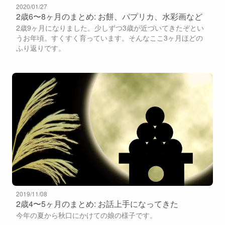
2020/01/27
2歳6〜8ヶ月のまとめ: お餅、パプリカ、水彩画など
2歳9ヶ月になりました。少しずつ3歳が近づいてきたぞとい
うお年頃。すくすく育っています。そんなここ3ヶ月ほどの
ふり返りです。
2019/11/08
2歳4〜5ヶ月のまとめ: お話上手になってきた
今年の夏から秋口にかけての娘の様子です。