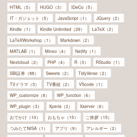
HTML（5）
HUGO（3）
IDeCo（5）
IT・ガジェット（5）
JavaScript（1）
JQuery（2）
Kindle（1）
Kindle Unlimited（29）
LaTeX（2）
LaTeXWorkshop（1）
Markdown（2）
MATLAB（1）
Mineo（4）
Netlify（1）
Nextcloud（2）
PHP（4）
R（3）
RStudio（1）
SBI証券（88）
Sweets（2）
TidyVerse（2）
TVドラマ（3）
TV番組（2）
VScode（1）
WP_customize（8）
WP_function（6）
WP_plugin（3）
Xperia（2）
Xserver（6）
おでかけ（10）
おもちゃ（15）
ご挨拶（15）
つみたてNISA（1）
アプリ（9）
アレルギー（2）