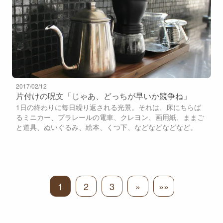
2017/02/12
片付けの呪文「じゃあ、どっちが早いか競争ね」
1日の終わりに毎日繰り返される光景。それは、床にちらば
るミニカー、プラレールの電車、クレヨン、画用紙、ままご
と道具、ぬいぐるみ、絵本、くつ下、などなどなどなど。
1
2
3
»
»»