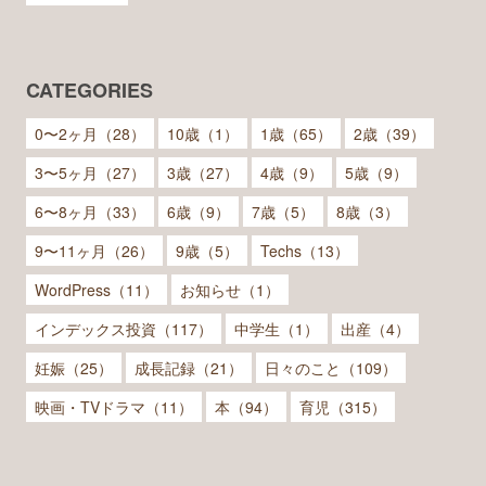
CATEGORIES
0〜2ヶ月（28）
10歳（1）
1歳（65）
2歳（39）
3〜5ヶ月（27）
3歳（27）
4歳（9）
5歳（9）
6〜8ヶ月（33）
6歳（9）
7歳（5）
8歳（3）
9〜11ヶ月（26）
9歳（5）
Techs（13）
WordPress（11）
お知らせ（1）
インデックス投資（117）
中学生（1）
出産（4）
妊娠（25）
成長記録（21）
日々のこと（109）
映画・TVドラマ（11）
本（94）
育児（315）