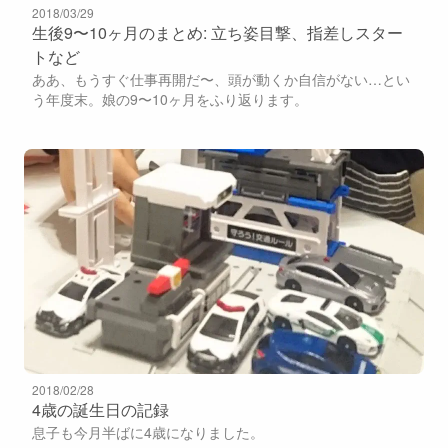
2018/03/29
生後9〜10ヶ月のまとめ: 立ち姿目撃、指差しスター
トなど
ああ、もうすぐ仕事再開だ〜、頭が動くか自信がない…とい
う年度末。娘の9〜10ヶ月をふり返ります。
2018/02/28
4歳の誕生日の記録
息子も今月半ばに4歳になりました。