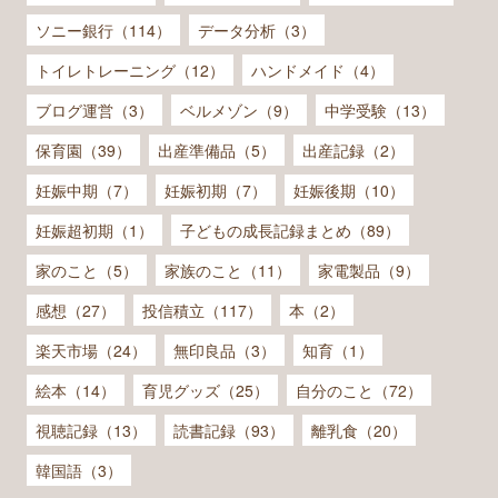
ソニー銀行（114）
データ分析（3）
トイレトレーニング（12）
ハンドメイド（4）
ブログ運営（3）
ベルメゾン（9）
中学受験（13）
保育園（39）
出産準備品（5）
出産記録（2）
妊娠中期（7）
妊娠初期（7）
妊娠後期（10）
妊娠超初期（1）
子どもの成長記録まとめ（89）
家のこと（5）
家族のこと（11）
家電製品（9）
感想（27）
投信積立（117）
本（2）
楽天市場（24）
無印良品（3）
知育（1）
絵本（14）
育児グッズ（25）
自分のこと（72）
視聴記録（13）
読書記録（93）
離乳食（20）
韓国語（3）