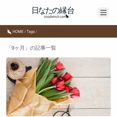
Open m
HOME
/
Tags
/
「9ヶ月」の記事一覧