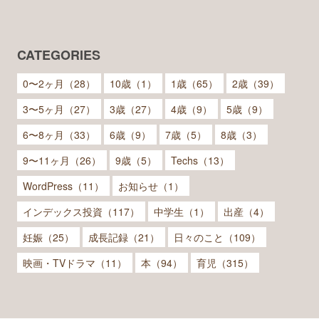
CATEGORIES
0〜2ヶ月（28）
10歳（1）
1歳（65）
2歳（39）
3〜5ヶ月（27）
3歳（27）
4歳（9）
5歳（9）
6〜8ヶ月（33）
6歳（9）
7歳（5）
8歳（3）
9〜11ヶ月（26）
9歳（5）
Techs（13）
WordPress（11）
お知らせ（1）
インデックス投資（117）
中学生（1）
出産（4）
妊娠（25）
成長記録（21）
日々のこと（109）
映画・TVドラマ（11）
本（94）
育児（315）