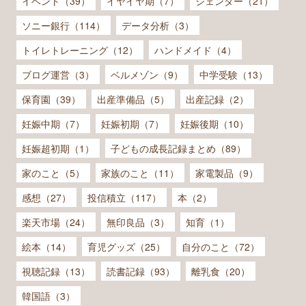
イベント（39）
イヤイヤ期（7）
ジェンダー（21）
ソニー銀行（114）
データ分析（3）
トイレトレーニング（12）
ハンドメイド（4）
ブログ運営（3）
ベルメゾン（9）
中学受験（13）
保育園（39）
出産準備品（5）
出産記録（2）
妊娠中期（7）
妊娠初期（7）
妊娠後期（10）
妊娠超初期（1）
子どもの成長記録まとめ（89）
家のこと（5）
家族のこと（11）
家電製品（9）
感想（27）
投信積立（117）
本（2）
楽天市場（24）
無印良品（3）
知育（1）
絵本（14）
育児グッズ（25）
自分のこと（72）
視聴記録（13）
読書記録（93）
離乳食（20）
韓国語（3）