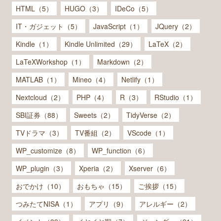
HTML（5）
HUGO（3）
IDeCo（5）
IT・ガジェット（5）
JavaScript（1）
JQuery（2）
Kindle（1）
Kindle Unlimited（29）
LaTeX（2）
LaTeXWorkshop（1）
Markdown（2）
MATLAB（1）
Mineo（4）
Netlify（1）
Nextcloud（2）
PHP（4）
R（3）
RStudio（1）
SBI証券（88）
Sweets（2）
TidyVerse（2）
TVドラマ（3）
TV番組（2）
VScode（1）
WP_customize（8）
WP_function（6）
WP_plugin（3）
Xperia（2）
Xserver（6）
おでかけ（10）
おもちゃ（15）
ご挨拶（15）
つみたてNISA（1）
アプリ（9）
アレルギー（2）