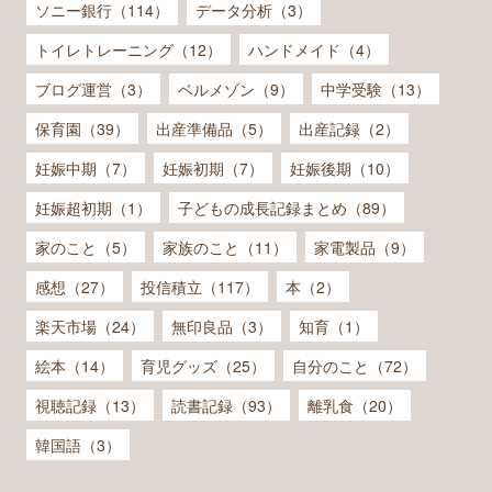
ソニー銀行（114）
データ分析（3）
トイレトレーニング（12）
ハンドメイド（4）
ブログ運営（3）
ベルメゾン（9）
中学受験（13）
保育園（39）
出産準備品（5）
出産記録（2）
妊娠中期（7）
妊娠初期（7）
妊娠後期（10）
妊娠超初期（1）
子どもの成長記録まとめ（89）
家のこと（5）
家族のこと（11）
家電製品（9）
感想（27）
投信積立（117）
本（2）
楽天市場（24）
無印良品（3）
知育（1）
絵本（14）
育児グッズ（25）
自分のこと（72）
視聴記録（13）
読書記録（93）
離乳食（20）
韓国語（3）