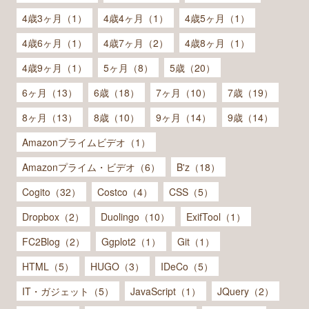
4歳3ヶ月（1）
4歳4ヶ月（1）
4歳5ヶ月（1）
4歳6ヶ月（1）
4歳7ヶ月（2）
4歳8ヶ月（1）
4歳9ヶ月（1）
5ヶ月（8）
5歳（20）
6ヶ月（13）
6歳（18）
7ヶ月（10）
7歳（19）
8ヶ月（13）
8歳（10）
9ヶ月（14）
9歳（14）
Amazonプライムビデオ（1）
Amazonプライム・ビデオ（6）
B'z（18）
Cogito（32）
Costco（4）
CSS（5）
Dropbox（2）
Duolingo（10）
ExifTool（1）
FC2Blog（2）
Ggplot2（1）
Git（1）
HTML（5）
HUGO（3）
IDeCo（5）
IT・ガジェット（5）
JavaScript（1）
JQuery（2）