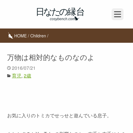
Open m
HOME
/
Children
/
万物は相対的なものなのよ
2016/07/21
育児
2歳
お気に入りのトミカでせっせと遊んでいる息子。