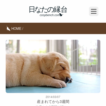
Open m
HOME
/
2014/03/07
産まれてから3週間