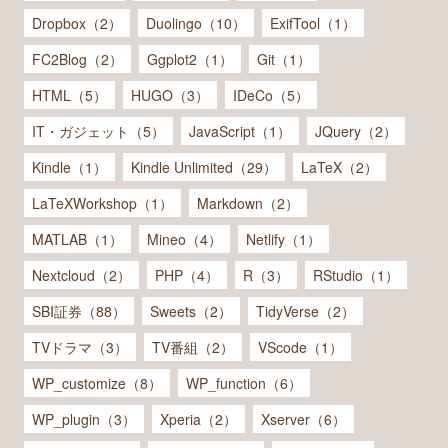
Dropbox（2）
Duolingo（10）
ExifTool（1）
FC2Blog（2）
Ggplot2（1）
Git（1）
HTML（5）
HUGO（3）
IDeCo（5）
IT・ガジェット（5）
JavaScript（1）
JQuery（2）
Kindle（1）
Kindle Unlimited（29）
LaTeX（2）
LaTeXWorkshop（1）
Markdown（2）
MATLAB（1）
Mineo（4）
Netlify（1）
Nextcloud（2）
PHP（4）
R（3）
RStudio（1）
SBI証券（88）
Sweets（2）
TidyVerse（2）
TVドラマ（3）
TV番組（2）
VScode（1）
WP_customize（8）
WP_function（6）
WP_plugin（3）
Xperia（2）
Xserver（6）