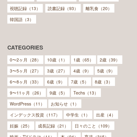
視聴記録（13）
読書記録（93）
離乳食（20）
韓国語（3）
CATEGORIES
0〜2ヶ月（28）
10歳（1）
1歳（65）
2歳（39）
3〜5ヶ月（27）
3歳（27）
4歳（9）
5歳（9）
6〜8ヶ月（33）
6歳（9）
7歳（5）
8歳（3）
9〜11ヶ月（26）
9歳（5）
Techs（13）
WordPress（11）
お知らせ（1）
インデックス投資（117）
中学生（1）
出産（4）
妊娠（25）
成長記録（21）
日々のこと（109）
映画・TVドラマ（11）
本（94）
育児（315）