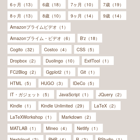
6ヶ月（13）
6歳（18）
7ヶ月（10）
7歳（19）
8ヶ月（13）
8歳（10）
9ヶ月（14）
9歳（14）
Amazonプライムビデオ（1）
Amazonプライム・ビデオ（6）
B'z（18）
Cogito（32）
Costco（4）
CSS（5）
Dropbox（2）
Duolingo（10）
ExifTool（1）
FC2Blog（2）
Ggplot2（1）
Git（1）
HTML（5）
HUGO（3）
IDeCo（5）
IT・ガジェット（5）
JavaScript（1）
JQuery（2）
Kindle（1）
Kindle Unlimited（29）
LaTeX（2）
LaTeXWorkshop（1）
Markdown（2）
MATLAB（1）
Mineo（4）
Netlify（1）
Nextcloud（2）
PHP（4）
R（3）
RStudio（1）