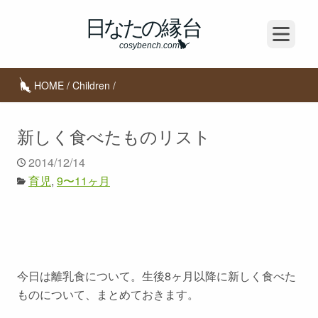
Open m
HOME
/
Children
/
新しく食べたものリスト
2014/12/14
育児
9〜11ヶ月
今日は離乳食について。生後8ヶ月以降に新しく食べた
ものについて、まとめておきます。