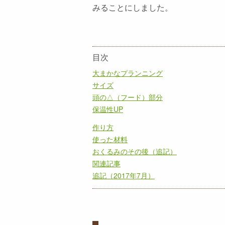
みることにしました。
目次
大まかなプランニング
サイズ
頭の△（フード）部分
保温性UP
作り方
使った材料
おくるみのその後（追記）
関連記事
追記（2017年7月）