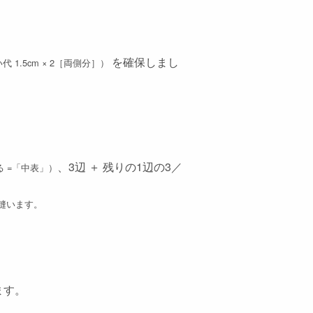
を確保しまし
代 1.5cm × 2［両側分］）
、3辺 ＋ 残りの1辺の3／
 =「中表」）
縫います。
ます。