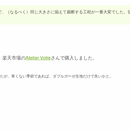
で、（なるべく）同じ大きさに揃えて裁断する工程が一番大変でした。
。
、楽天市場の
Atelier Votre
さんで購入しました。
したが、寒くない季節であれば、ダブルガーゼ生地だけで良いかと。