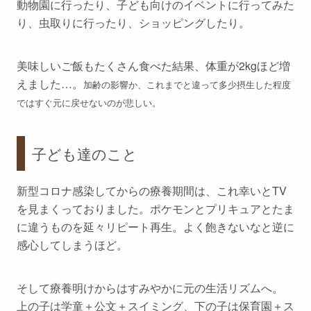
動物園に行ったり、子ども向けのイベントに行ってみた
り、虫取りに行ったり、ショッピングしたり。
美味しいご飯もたくさん食べた結果、体重が2kgほど増
えました…。
加齢の影響か、これまでと違って多少摂生した程度
ではすぐ元に戻せないのが悲しい。
子ども達のこと
新型コロナ感染してからの療養期間は、これ幸いとTV
を見まくっておりました。ポケモンとプリキュアとたま
に違うものを延々リピート再生。よく飽きないなと逆に
感心してしまうほど。
そして療養明けからはすみやかに元の生活リズムへ。
上の子は学童＋公文＋スイミング、下の子は保育園＋ス