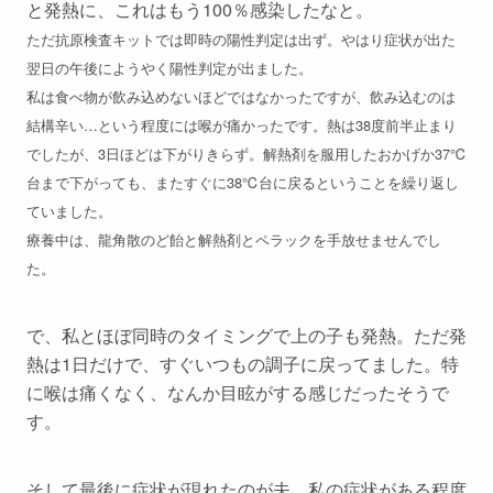
と発熱に、これはもう100％感染したなと。
ただ抗原検査キットでは即時の陽性判定は出ず。やはり症状が出た
翌日の午後にようやく陽性判定が出ました。
私は食べ物が飲み込めないほどではなかったですが、飲み込むのは
結構辛い…という程度には喉が痛かったです。熱は38度前半止まり
でしたが、3日ほどは下がりきらず。解熱剤を服用したおかげか37℃
台まで下がっても、またすぐに38℃台に戻るということを繰り返し
ていました。
療養中は、龍角散のど飴と解熱剤とペラックを手放せませんでし
た。
で、私とほぼ同時のタイミングで上の子も発熱。ただ発
熱は1日だけで、すぐいつもの調子に戻ってました。特
に喉は痛くなく、なんか目眩がする感じだったそうで
す。
そして最後に症状が現れたのが夫。私の症状がある程度